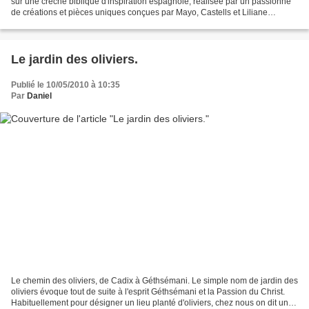
sur une crèche biblique d'inspiration espagnole, réalisée par un passionné
de créations et pièces uniques conçues par Mayo, Castells et Liliane
Guiomar. Un vaste paysage sur...
Le jardin des oliviers.
Publié le 10/05/2010 à 10:35
Par
Daniel
Le chemin des oliviers, de Cadix à Géthsémani. Le simple nom de jardin des
oliviers évoque tout de suite à l'esprit Géthsémani et la Passion du Christ.
Habituellement pour désigner un lieu planté d'oliviers, chez nous on dit une