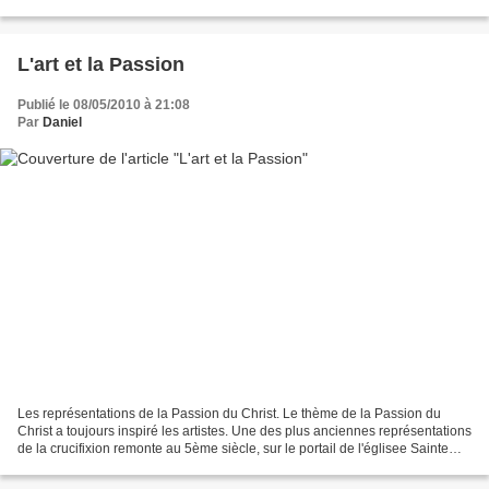
olivette, une oliveraie,...
L'art et la Passion
Publié le 08/05/2010 à 21:08
Par
Daniel
Les représentations de la Passion du Christ. Le thème de la Passion du
Christ a toujours inspiré les artistes. Une des plus anciennes représentations
de la crucifixion remonte au 5ème siècle, sur le portail de l'églisee Sainte
Sabine à Rome sur l'Aventin...