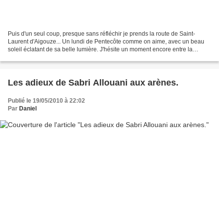
Puis d'un seul coup, presque sans réfléchir je prends la route de Saint-
Laurent d'Aigouze... Un lundi de Pentecôte comme on aime, avec un beau
soleil éclatant de sa belle lumière. J'hésite un moment encore entre la
course de Lunel et la fête des gitans...
Les adieux de Sabri Allouani aux arènes.
Publié le 19/05/2010 à 22:02
Par
Daniel