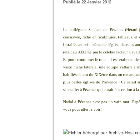
Publié le 22 Janvier 2012
La collégiale St Jean de Pézenas (Hérault
conservée, riche en sculptures, tableaux et
installée au sein même de l'église dans les a
refait au XIXème par le célèbre facteur Cavai
Et pour couronner le tout - il est vraiment de
vaste niche latérale, une équipe s'affaire à 
habillés datant du XIXème dans un remarquable
plus belles églises de Provence ! Ce serait
s'installer à Pézenas qui aurait fait ce don à la
Nadal à Pézenas n'est pas un vain mot! Espéra
vous pour aller la voir !