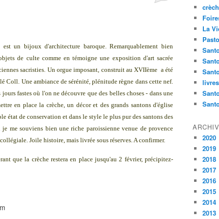
crèch
Foire
La Vi
Pasto
) est un bijoux d'architecture baroque. Remarquablement bien
Santo
 objets de culte comme en témoigne une exposition d'art sacrée
Sant
nciennes sacristies. Un orgue imposant, construit au XVIIème a été
Santo
llé Coll. Une ambiance de sérénité, plénitude règne dans cette nef.
livre
Santo
s jours fastes où l'on ne découvre que des belles choses - dans une
Sant
mettre en place la crèche, un décor et des grands santons d'église
 état de conservation et dans le style le plus pur des santons des
ARCHI
 si je me souviens bien une riche paroissienne venue de provence
2020
 collégiale. Joile histoire, mais livrée sous réserves. A confirmer.
2019
2018
nt que la crèche restera en place jusqu'au 2 février, précipitez-
2017
2016
2015
2014
2013