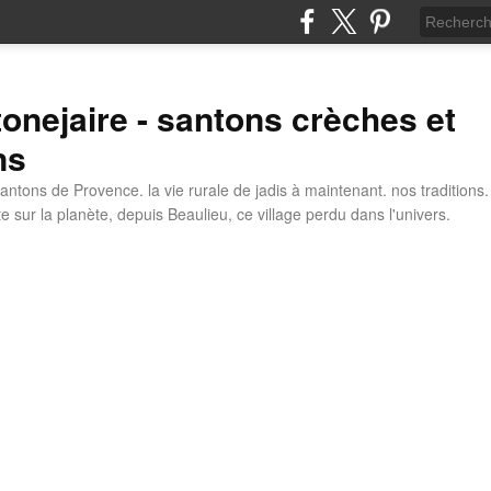
tonejaire - santons crèches et
ns
antons de Provence. la vie rurale de jadis à maintenant. nos traditions.
e sur la planète, depuis Beaulieu, ce village perdu dans l'univers.