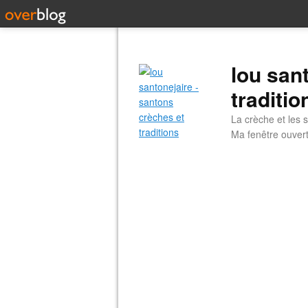
lou san
traditio
La crèche et les s
Ma fenêtre ouvert