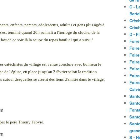
C - L
Berte
Crèch
ipants, enfants, parents, adolescents, adultes et gens plus âgés à
Crèch
a s'est terminé quand 20h sonnait à l'horloge du clocher de la
D - F
 boudé ce soir-là la soupe du repas familial qui a suivi !
Foire
Foire
Foire
Foire
des catéchistes du village est venue conclure avec bonheur le
Foire
e de l'église, en place jusqu'au 2 février selon la tradition
Foire
s autour desquelles se créent des liens d'amitié dans le village,
Foire
Calvi
Santo
Santo
Fonta
Santo
 par le père Thierry Febvre.
Santo
grand
S - H