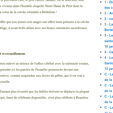
1 - D
èche vivante dans l'humble chapelle Notre Dame de Pitié dont le
des c
n celui de la crèche véritable à Béthléem !
2 - A
2 - n
ffée que nos jeunes rois mages ont offert leurs présents à la crèche
3 - L
blige, il avait belle allure avec ses beaux ornements sacerdotaux
Berte
3 - L
santo
10 ja
4 - C
é et recueillement.
4 - L
Santo
rien enlevé au sérieux de l'office célébré avec la solennité voulue,
12 ja
reprendre ici les paroles de l'homélie prononcée devant une
C - L
entive, comme suspendue aux lèvres du prêtre, qui il est vrai a
de la
ctuelle.
C - L
de la
 d'autant plus écoutée que les fidèles doivent se déplacer la plupart
C - L
qui, faute de célébrant disponible, n'est plus célébrée à Beaulieu
de la
C - L
de la