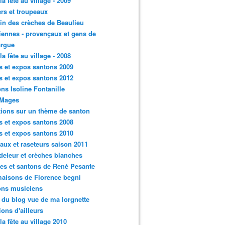
la fête au village - 2009
rs et troupeaux
n des crèches de Beaulieu
iennes - provençaux et gens de
rgue
la fête au village - 2008
s et expos santons 2009
s et expos santons 2012
ns Isoline Fontanille
 Mages
tions sur un thème de santon
s et expos santons 2008
s et expos santons 2010
aux et raseteurs saison 2011
eleur et crèches blanches
es et santons de René Pesante
aisons de Florence begni
ons musiciens
e du blog vue de ma lorgnette
tions d'ailleurs
 la fête au village 2010