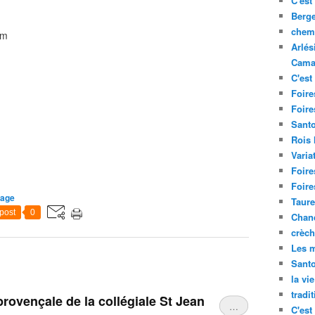
C'est 
Berge
chemi
Arlés
Cama
C'est 
Foire
Foire
Santo
Rois
Varia
Foire
Foire
lage
Taure
post
0
Chand
crèch
Les m
Sant
la vi
tradi
provençale de la collégiale St Jean
…
C'est