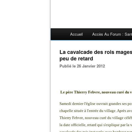
Accueil
Accès Au Forum : San
La cavalcade des rois mages
peu de retard
Publié le 26 Janvier 2012
Le père Thierry Febvre, nouveau curé du vil
Samedi dernier l'église ouvrait grandes ses po
chapelle située à l'entrée du village. Après av
Thierry Febvre, nouveau curé du village célébr
la date officielle, retard qui s'explique par l
cavalcade des rois instaurée avec bonheur par 