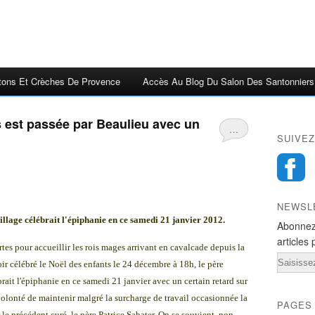
tons Et Crèches De Provence
Accès Au Blog Du Salon Des Santonniers
 est passée par Beaulieu avec un
…
SUIVEZ
NEWSL
lage célébrait l'épiphanie en ce samedi 21 janvier 2012.
Abonnez
articles 
rtes pour accueillir les rois mages arrivant en cavalcade depuis la
Email
oir célébré le Noël des enfants le 24 décembre à 18h, le père
ait l'épiphanie en ce samedi 21 janvier avec un certain retard sur
a volonté de maintenir malgré la surcharge de travail occasionnée la
PAGES
le précédent curé, le père Patrice Sabater. On se souvient, non