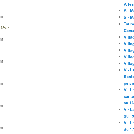
Arlés
S - M
S - M
Taure
t Jésus
Cama
Villa
Villa
Villa
Villa
Villa
V - L
Santo
janvi
V - L
santo
au 16
V - L
du 19
V - L
du 17