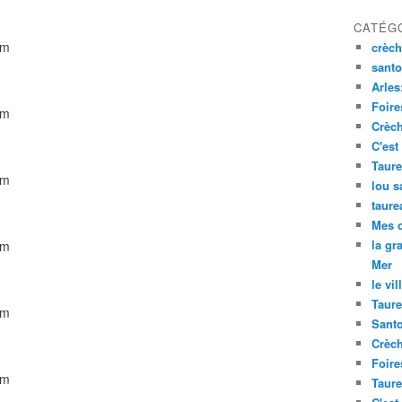
CATÉG
crèch
santo
Arles
Foire
Crèch
C'est
Taure
lou s
taure
Mes 
la gr
Mer
le vil
Taure
Santo
Crèch
Foire
Taure