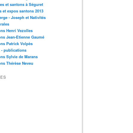
es et santons à Séguret
s et expos santons 2013
erge - Joseph et Nativités
rales
ns Henri Vezolles
ons Jean-Etienne Gaumé
ns Patrick Volpès
s - publications
ns Sylvie de Marans
ons Thérèse Neveu
VES