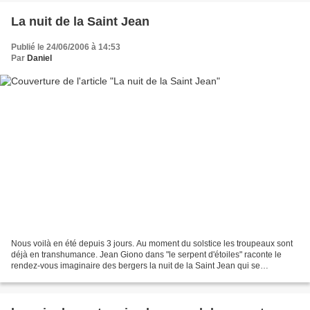
La nuit de la Saint Jean
Publié le 24/06/2006 à 14:53
Par
Daniel
Nous voilà en été depuis 3 jours. Au moment du solstice les troupeaux sont
déjà en transhumance. Jean Giono dans "le serpent d'étoiles" raconte le
rendez-vous imaginaire des bergers la nuit de la Saint Jean qui se
réunissent pour une grande fête et allument...