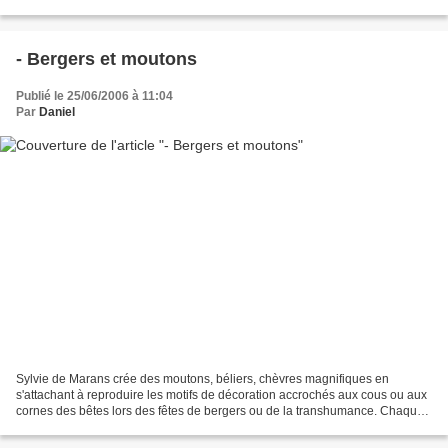
train de vivre un évènement...
- Bergers et moutons
Publié le 25/06/2006 à 11:04
Par
Daniel
Sylvie de Marans crée des moutons, béliers, chèvres magnifiques en
s'attachant à reproduire les motifs de décoration accrochés aux cous ou aux
cornes des bêtes lors des fêtes de bergers ou de la transhumance. Chaque
mouton est traité comme une pièce unique...