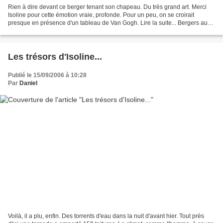
Rien à dire devant ce berger tenant son chapeau. Du très grand art. Merci
Isoline pour cette émotion vraie, profonde. Pour un peu, on se croirait
presque en présence d'un tableau de Van Gogh. Lire la suite... Bergers au
chapeau sur l'étagère, série en...
Les trésors d'Isoline...
Publié le 15/09/2006 à 10:28
Par
Daniel
Voilà, il a plu, enfin. Des torrents d'eau dans la nuit d'avant hier. Tout près