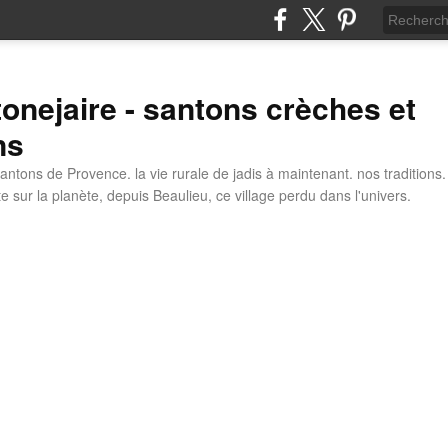
tonejaire - santons crèches et
ns
antons de Provence. la vie rurale de jadis à maintenant. nos traditions.
e sur la planète, depuis Beaulieu, ce village perdu dans l'univers.