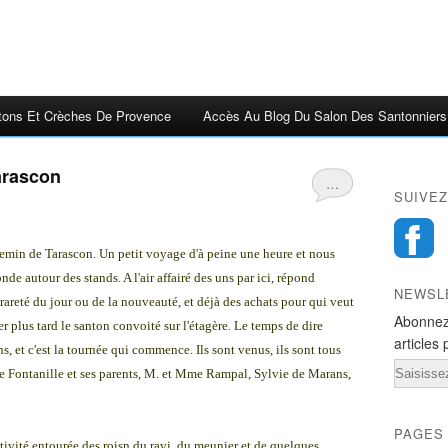
tons Et Crèches De Provence
Accès Au Blog Du Salon Des Santonniers
Tarascon
…
SUIVEZ
chemin de Tarascon. Un petit voyage d'à peine une heure et nous
nde autour des stands. A l'air affairé des uns par ici, répond
NEWSL
a rareté du jour ou de la nouveauté, et déjà des achats pour qui veut
Abonnez
er plus tard le santon convoité sur l'étagère. Le temps de dire
articles 
 et c'est la tournée qui commence. Ils sont venus, ils sont tous
Email
ine Fontanille et ses parents, M. et Mme Rampal, Sylvie de Marans,
PAGES
 nativité entourée des roisn du ravi, du meunier et de quelques