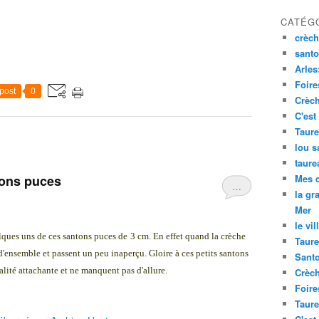
CATÉG
crèch
santo
Arles
Foire
post
0
Crèch
C'est
Taure
lou s
taure
tons puces
Mes 
…
la gr
Mer
le vil
elques uns de ces santons
puces de
3 cm. En effet quand la crèche
Taure
d'ensemble et passent un peu inaperçu. Gloire à ces petits santons
Santo
lité attachante et ne manquent pas d'allure.
Crèch
Foire
Taure