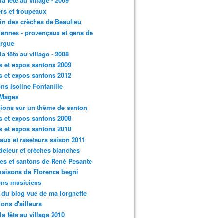
la fête au village - 2009
rs et troupeaux
n des crèches de Beaulieu
iennes - provençaux et gens de
rgue
la fête au village - 2008
s et expos santons 2009
s et expos santons 2012
ns Isoline Fontanille
 Mages
tions sur un thème de santon
s et expos santons 2008
s et expos santons 2010
aux et raseteurs saison 2011
eleur et crèches blanches
es et santons de René Pesante
aisons de Florence begni
ons musiciens
e du blog vue de ma lorgnette
tions d'ailleurs
 la fête au village 2010