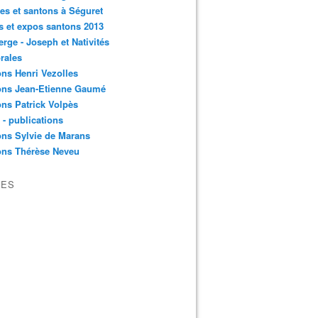
es et santons à Séguret
s et expos santons 2013
erge - Joseph et Nativités
rales
ns Henri Vezolles
ons Jean-Etienne Gaumé
ns Patrick Volpès
s - publications
ns Sylvie de Marans
ons Thérèse Neveu
VES