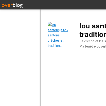
lou san
traditio
La crèche et les s
Ma fenêtre ouvert