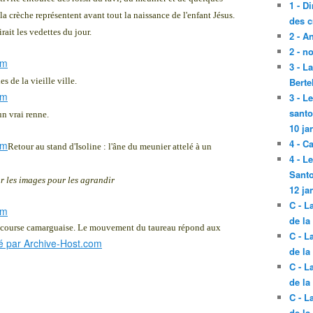
1 - D
la crèche représentent avant tout la naissance de l'enfant Jésus.
des c
it les vedettes du jour.
2 - A
2 - n
3 - L
s de la vieille ville.
Berte
3 - L
santo
un vrai renne.
10 ja
4 - C
Retour au stand d'Isoline : l'âne du meunier attelé à un
4 - L
Santo
r les images pour les agrandir
12 ja
C - L
de la
e course camarguaise. Le mouvement du taureau répond aux
C - L
de la
C - L
de la
C - L
de la