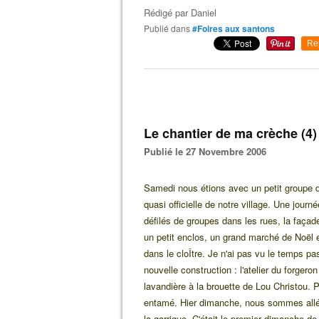
Rédigé par
Daniel
Publié dans
#Foires aux santons
Re
Le chantier de ma crèche (4)
Publié le 27 Novembre 2006
Samedi nous étions avec un petit groupe d
quasi officielle de notre village. Une jour
défilés de groupes dans les rues, la façad
un petit enclos, un grand marché de Noël 
dans le cloÎtre. Je n'ai pas vu le temps pas
nouvelle construction : l'atelier du forger
lavandière à la brouette de Lou Christou.
entamé. Hier dimanche, nous sommes allé
la garrigue. C'était le premier dimanche d