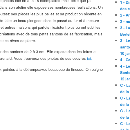
 photos elle en a fait 5 exemplaires mais celle que j'ai
1 - D
 Dans son atelier elle expose ses nombreuses réalisations. Un
des c
outesz ses pièces les plus belles et sa production récente en
2 - A
de faire un beau plongeon dans le passé au fur et à mesure
2 - n
t autres maisons qui parfois n'existent plus ou ont subi les
3 - L
créations avec de tous petits santons de sa fabrication, mais
Berte
ire ses rêves de pierre.
3 - L
santo
r des santons de 2 à 3 cm. Elle expose dans les foires et
10 ja
urenard. Vous trouverez des photos de ses oeuvres
ici.
4 - C
4 - L
ite, peintes à la détrempeavec beaucoup de finesse. On baigne
Santo
12 ja
C - L
de la
C - L
de la
C - L
de la
C - L
de la