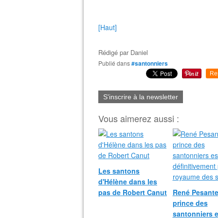
[Haut]
Rédigé par
Daniel
Publié dans
#santonniers
Re
S'inscrire à la newsletter
Vous aimerez aussi :
Les santons
d'Hélène dans les
pas de Robert Canut
René Pesante
prince des
santonniers e