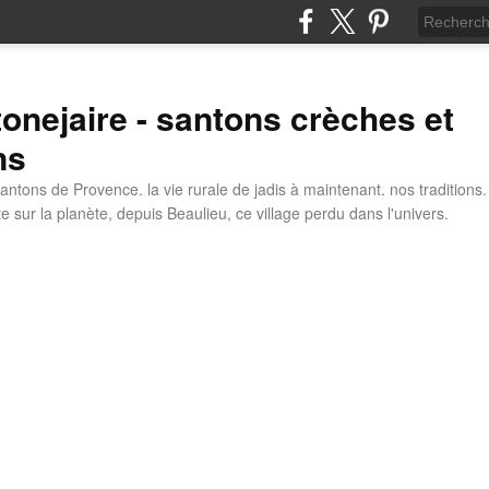
tonejaire - santons crèches et
ns
antons de Provence. la vie rurale de jadis à maintenant. nos traditions.
e sur la planète, depuis Beaulieu, ce village perdu dans l'univers.