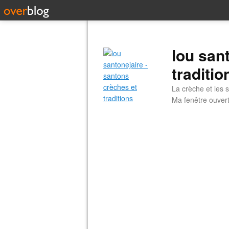
lou san
traditio
La crèche et les s
Ma fenêtre ouvert