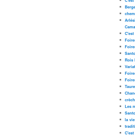
C'est 
Berge
chemi
Arlés
Cama
C'est 
Foire
Foire
Santo
Rois
Varia
Foire
Foire
Taure
Chand
crèch
Les m
Sant
la vi
tradi
C'est