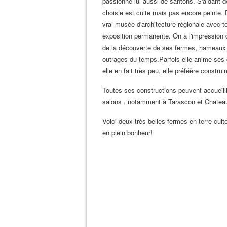
passionné lui aussi de santons. S'aidant de
choisie est cuite mais pas encore peinte.
vrai musée d'architecture régionale avec t
exposition permanente. On a l'impression 
de la découverte de ses fermes, hameaux e
outrages du temps.Parfois elle anime ses 
elle en fait très peu, elle préféère constru
Toutes ses constructions peuvent accueilli
salons , notamment à Tarascon et Chatea
Voici deux très belles fermes en terre cu
en plein bonheur!