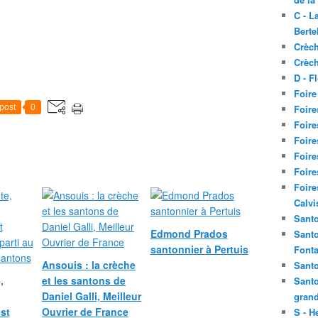
C - L
Berte
Crèch
Crèch
D - F
Foire
post
0
Foire
Foire
Foire
Foire
Foire
Foire
Calvi
Santo
Edmond Prados
Santo
santonnier à Pertuis
Fonta
Ansouis : la crèche
Santo
,
et les santons de
Santo
Daniel Galli, Meilleur
grand
st
Ouvrier de France
S - H