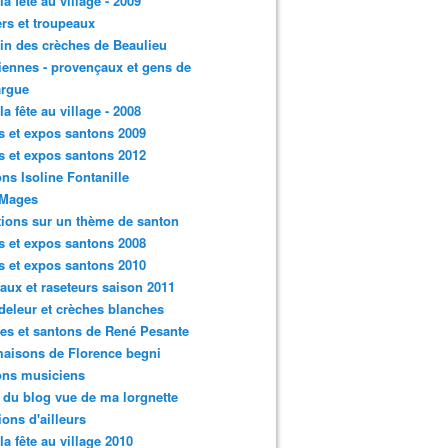
la fête au village - 2009
rs et troupeaux
n des crèches de Beaulieu
iennes - provençaux et gens de
rgue
la fête au village - 2008
s et expos santons 2009
s et expos santons 2012
ns Isoline Fontanille
 Mages
tions sur un thème de santon
s et expos santons 2008
s et expos santons 2010
aux et raseteurs saison 2011
eleur et crèches blanches
es et santons de René Pesante
aisons de Florence begni
ons musiciens
e du blog vue de ma lorgnette
tions d'ailleurs
 la fête au village 2010