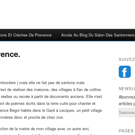
tons Et Crèches De Provence
Accès Au Blog Du Salon Des Santonniers
rence.
SUIVEZ
santonnière ( mais elle ne fait pas de santons mais
NEWSL
c'est de réaliser des maisons, des villages à flan de colline.
s réelles ou recrée à partir de documents anciens. Elle n'est
Abonnez
ant de poèmes écrits dans la terre cuite pour chanter et
articles 
orence Begni habite dans le Gard à Lecques, un petit village
Email
ommières donc et proche de chez moi.
uction de la mairie de mon village avec un autre ami,
PAGES