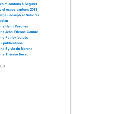
es et santons à Séguret
s et expos santons 2013
erge - Joseph et Nativités
rales
ns Henri Vezolles
ons Jean-Etienne Gaumé
ns Patrick Volpès
s - publications
ns Sylvie de Marans
ons Thérèse Neveu
VES