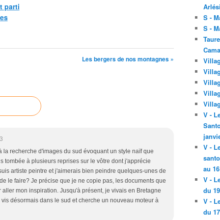
 parti
Arlés
es
S - M
S - M
Taure
Cama
Les bergers de nos montagnes »
Villa
Villa
Villa
Villa
Villa
V - L
Santo
janvi
3
V - L
 à la recherche d'images du sud évoquant un style naïf que
santo
uis tombée à plusieurs reprises sur le vôtre dont j'apprécie
au 16
 suis artiste peintre et j'aimerais bien peindre quelques-unes de
V - L
de le faire? Je précise que je ne copie pas, les documents que
du 19
 aller mon inspiration. Jusqu'à présent, je vivais en Bretagne
V - L
e vis désormais dans le sud et cherche un nouveau moteur à
du 17