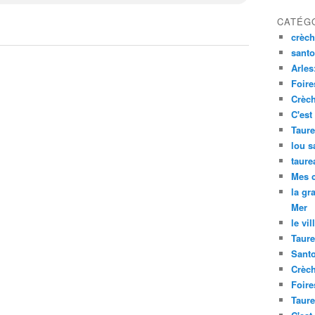
CATÉG
crèch
santo
Arles
Foire
Crèch
C'est
Taure
lou s
taure
Mes 
la gr
Mer
le vil
Taure
Santo
Crèch
Foire
Taure