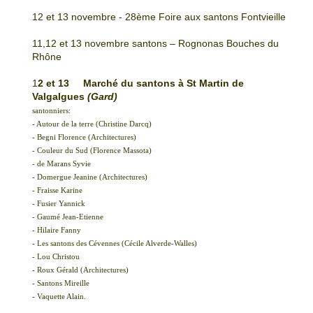
12 et 13 novembre - 28ème Foire aux santons Fontvieille
11,12 et 13 novembre santons – Rognonas Bouches du
Rhône
1
2 et 13 Marché du santons à St Martin de
Valgalgues
(Gard)
santonniers:
- Autour de la terre (Christine Darcq)
- Begni Florence (Architectures)
- Couleur du Sud (Florence Massota)
- de Marans Syvie
- Domergue Jeanine (Architectures)
- Fraisse Karine
- Fusier Yannick
- Gaumé Jean-Etienne
- Hilaire Fanny
- Les santons des Cévennes (Cécile Alverde-Walles)
- Lou Christou
- Roux Gérald (Architectures)
- Santons Mireille
- Vaquette Alain.