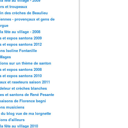
la fête au village - 2009
rs et troupeaux
n des crèches de Beaulieu
iennes - provençaux et gens de
rgue
la fête au village - 2008
s et expos santons 2009
s et expos santons 2012
ns Isoline Fontanille
 Mages
tions sur un thème de santon
s et expos santons 2008
s et expos santons 2010
aux et raseteurs saison 2011
eleur et crèches blanches
es et santons de René Pesante
aisons de Florence begni
ons musiciens
e du blog vue de ma lorgnette
tions d'ailleurs
 la fête au village 2010