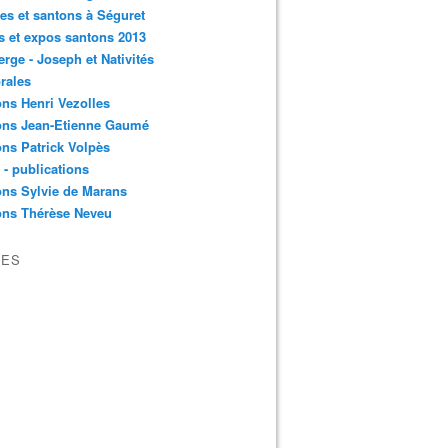
es et santons à Séguret
s et expos santons 2013
erge - Joseph et Nativités
rales
ns Henri Vezolles
ons Jean-Etienne Gaumé
ns Patrick Volpès
s - publications
ns Sylvie de Marans
ons Thérèse Neveu
VES