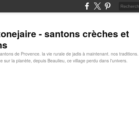
tonejaire - santons crèches et
ns
antons de Provence. la vie rurale de jadis à maintenant. nos traditions.
e sur la planète, depuis Beaulieu, ce village perdu dans l'univers.