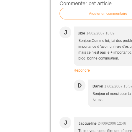
Commenter cet article
Ajouter un commentaire
J
jibie
14/02/2007 18:09
Bonjour,Comme toi, j'ai des prob
importance d 'avoir un livre d'or,
mais ce n'est pas le + important 
blog, bonne continuation.
Répondre
D
Daniel
17/02/2007 15:5
Bonjour et merci pour ta 
forme.
J
Jacqueline
24/06/2006 12:46
Tu trouveras peut être une répons