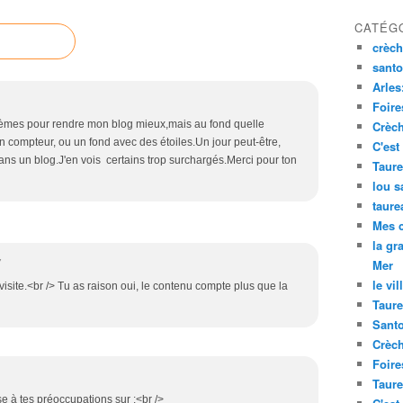
CATÉG
crèch
santo
Arles
Foire
lèmes pour rendre mon blog mieux,mais au fond quelle
Crèch
 un compteur, ou un fond avec des étoiles.Un jour peut-être,
C'est
dans un blog.J'en vois certains trop surchargés.Merci pour ton
Taure
lou s
taure
Mes 
la gr
Mer
7
le vil
visite.<br /> Tu as raison oui, le contenu compte plus que la
Taure
Santo
Crèch
Foire
Taure
e à tes préoccupations sur :<br />