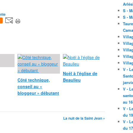
Arlés
S - M
ette
S - M
0
Taure
Cama
Villa
Villa
Villa
Villa
Villa
V - L
Noël à l'église de
Santo
Côté technique,
Beaulieu
janvi
conseil au «
V - L
bloggeur » débutant
santo
au 16
V - L
du 19
La nuit de la Saint Jean »
V - L
du 17