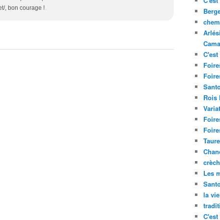
C'est 
t/, bon courage !
Berge
chemi
Arlés
Cama
C'est 
Foire
Foire
Santo
Rois
Varia
Foire
Foire
Taure
Chand
crèch
Les m
Sant
la vi
tradi
C'est