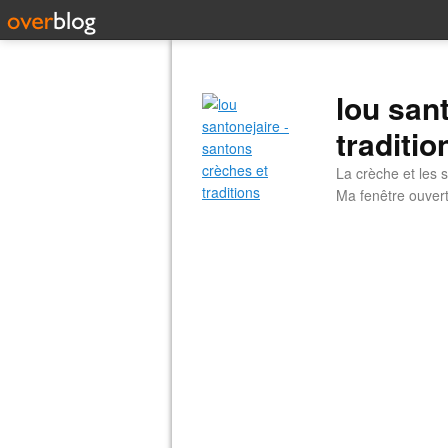
lou san
traditio
La crèche et les s
Ma fenêtre ouvert