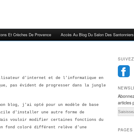
tons Et Crèches De Provence
Accès Au Blog Du Salon Des Santonniers
SUIVEZ
ilisateur d'internet et de l'informatique en
que, pas évident de progresser dans la jungle
NEWSL
Abonnez
articles 
mon blog, j'ai opté pour un modèle de base
Email
acile d'installer une autre forme de
Mais vouloir modifier certaines fonctions du
un fond coloré différent relève d'une
PAGES