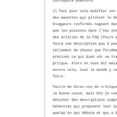
incroyable aventure.
Il faut pour cela modifier son
des manettes qui pilotent le d
bloggeurs confirmés nageant da
que les poissons dans l'eau on
des articles de la FAQ (foire 
faire une description pas à pa
tellement de choses que forcém
précisés ce qui bien sûr se tr
prtique. Alors on vous dit mai
encore cela, tout le monde y v
faire.
Facile me direz-vou de critiqu
la bonne cause, mais bon je co
dénicher des descriptions simp
bénévoles qui proposent leur a
quelqu'un qui débute et qui a 