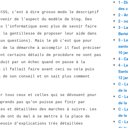
1 - D
des c
 CSS, c'est à dire grosso modo le descriptif
2 - A
evenir de l'aspect du modèle de blog. Des
2 - n
ns l'informatique avec plus de savoir faire
3 - L
Berte
t la gentillesse de proposer leur aide dans
3 - L
aux questions). Mais le pb c'est que pour
santo
s de la démarche à accomplir il faut préciser
10 ja
ent certains détails de procédure ne sont pas
4 - C
aduit par un échec quand on passe à la
4 - L
s il fallait faire avant ceci ou cela puis
Santo
a de son conseil et on sait plus comment
12 ja
C - L
de la
er tous ceux et celles qui se dévouent pour
C - L
mprends pas qu'on puisse pas finir par
de la
C - L
les et détaillées des marches à suivre. Les
de la
ide ont du mal à se mettre à la place de
C - L
besoin d'explications trés détaillées
de la