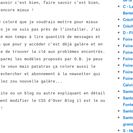
Savoir c'est bien, faire savoir c'est bien,
C - L
 encore mieux !
Berte
Crèch
d coloré que je voudrais mettre pour mieux
Crèch
es je ne suis pas près de l'installer. J'ai
D - F
sé mon temps à lire quantité de messages et
Foire
n que pour y accéder c'est déjà galère et en
Foire
Foire
le de trouver la clé aux problèmes encontrés.
Foire
 parmi les modèles proposés par O.B. je peux
Foire
 le veux mais patatras ça colore aussi le
Foire
rechercher et abonnement à la newsetter qui
Foire
llez zou nouvelle galère...
Calvi
Santo
site ou un blog ou autre expliquant en détail
Santo
ment modifier le CSS d'Over Blog il est le ou
Fonta
 !
Santo
Santo
grand
S - H