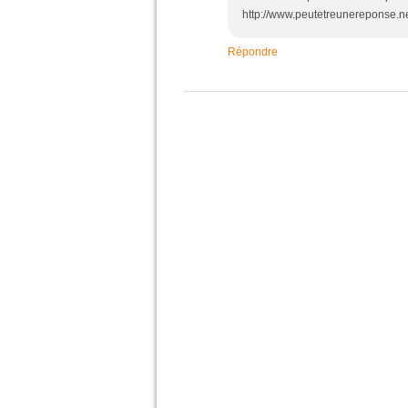
http://www.peutetreunereponse.ne
Répondre