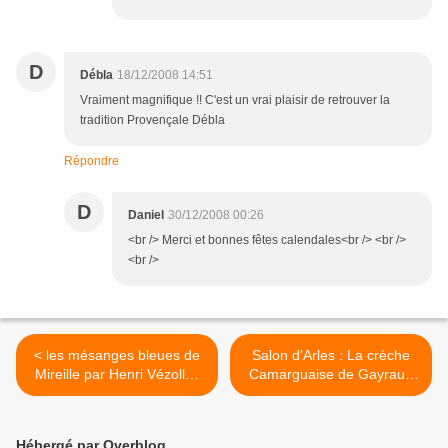
D
Débla
18/12/2008 14:51
Vraiment magnifique !! C'est un vrai plaisir de retrouver la
tradition Provençale Débla
Répondre
D
Daniel
30/12/2008 00:26
<br /> Merci et bonnes fêtes calendales<br /> <br />
<br />
< les mésanges bleues de
Salon d'Arles : La crèche
Mireille par Henri Vézolles
Camarguaise de Gayraud
au Salon d'Arles
d'Agnel >
Hébergé par Overblog