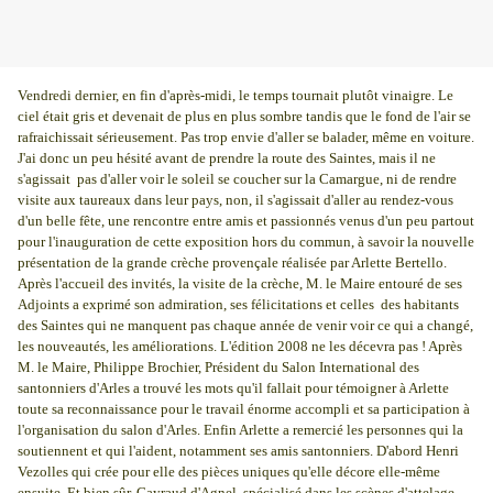
Vendredi dernier, en fin d'après-midi, le temps tournait plutôt vinaigre. Le
ciel était gris et devenait de plus en plus sombre tandis que le fond de l'air se
rafraichissait sérieusement. Pas trop envie d'aller se balader, même en voiture.
J'ai donc un peu hésité avant de prendre la route des Saintes, mais il ne
s'agissait pas d'aller voir le soleil se coucher sur la Camargue, ni de rendre
visite aux taureaux dans leur pays, non, il s'agissait d'aller au rendez-vous
d'un belle fête, une rencontre entre amis et passionnés venus d'un peu partout
pour l'inauguration de cette exposition hors du commun, à savoir la nouvelle
présentation de la grande crèche provençale réalisée par Arlette Bertello.
Après l'accueil des invités, la visite de la crèche, M. le Maire entouré de ses
Adjoints a exprimé son admiration, ses félicitations et celles des habitants
des Saintes qui ne manquent pas chaque année de venir voir ce qui a changé,
les nouveautés, les améliorations. L'édition 2008 ne les décevra pas ! Après
M. le Maire, Philippe Brochier, Président du Salon International des
santonniers d'Arles a trouvé les mots qu'il fallait pour témoigner à Arlette
toute sa reconnaissance pour le travail énorme accompli et sa participation à
l'organisation du salon d'Arles. Enfin Arlette a remercié les personnes qui la
soutiennent et qui l'aident, notamment ses amis santonniers. D'abord Henri
Vezolles qui crée pour elle des pièces uniques qu'elle décore elle-même
ensuite. Et bien sûr, Gayraud d'Agnel, spécialisé dans les scènes d'attelage,