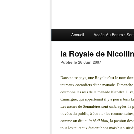
Accueil
Accès Au Forum : San
la Royale de Nicoll
Publié le 26 Juin 2007
Dans notre pays, une Royale c'est le nom don
taureaux cocardiers d'une manade. Dimanche à
couronné les rois de la manade Nicollin. Il s'
Camargue, qui appartenait il y a peu à Jean L
Les arènes de Sommières sont ombragées. la pis
travées du public, à écouter les commentaires
comme on dit ici
la fé di biou,
la passion des 
tous les taureaux étaient bons mais bien sûr d