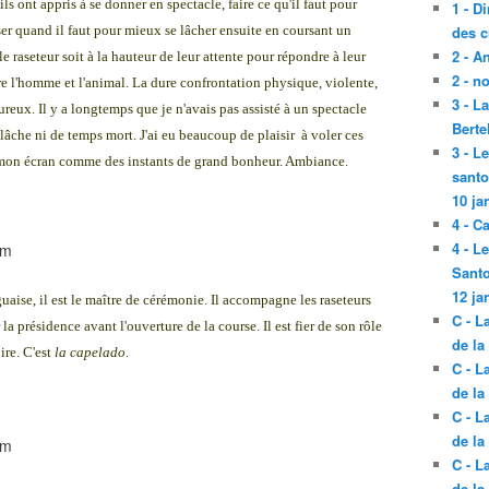
ls ont appris à se donner en spectacle, faire ce qu'il faut pour
1 - D
er quand il faut pour mieux se lâcher ensuite en coursant un
des c
2 - A
 le raseteur soit à la hauteur de leur attente pour répondre à leur
2 - n
tre l'homme et l'animal. La dure confrontation physique, violente,
3 - L
eux. Il y a longtemps que je n'avais pas assisté à un spectacle
Berte
lâche ni de temps mort. J'ai eu beaucoup de plaisir à voler ces
3 - L
ur mon écran comme des instants de grand bonheur. Ambiance.
santo
10 ja
4 - C
4 - L
Santo
12 ja
aise, il est le maître de cérémonie. Il accompagne les raseteurs
C - L
la présidence avant l'ouverture de la course. Il est fier de son rôle
de la
ire. C'est
la capelado
.
C - L
de la
C - L
de la
C - L
de la