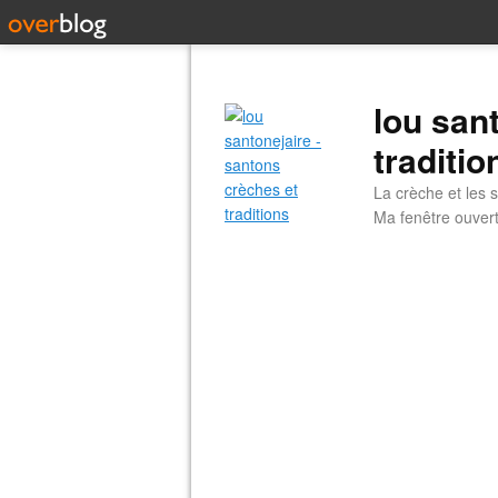
lou san
traditio
La crèche et les s
Ma fenêtre ouvert