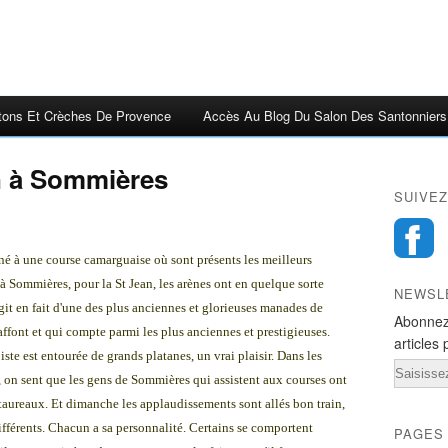
tons Et Crèches De Provence
Accès Au Blog Du Salon Des Santonniers
in à Sommières
SUIVEZ
né à une course camarguaise où sont présents les meilleurs
 Sommières, pour la St Jean, les arènes ont en quelque sorte
NEWSL
agit en fait d'une des plus anciennes et glorieuses manades de
Abonnez
affont et qui compte parmi les plus anciennes et prestigieuses.
articles 
te est entourée de grands platanes, un vrai plaisir. Dans les
Email
, on sent que les gens de Sommières qui assistent aux courses ont
taureaux. Et dimanche les applaudissements sont allés bon train,
ifférents. Chacun a sa personnalité. Certains se comportent
PAGES