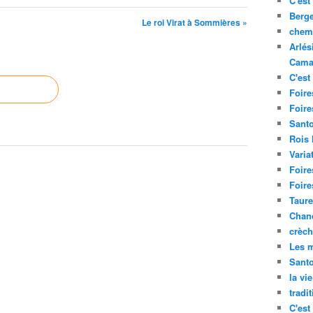
C'est 
Berge
Le roi Virat à Sommières »
chemi
Arlés
Cama
C'est 
Foire
Foire
Santo
Rois
Varia
Foire
Foire
Taure
Chand
crèch
Les m
Sant
la vi
tradi
C'est