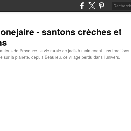
tonejaire - santons crèches et
ns
antons de Provence. la vie rurale de jadis à maintenant. nos traditions.
e sur la planète, depuis Beaulieu, ce village perdu dans l'univers.