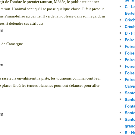
rgit de l'ombre le premier taureau, Médée, le public retient son
C - L
ration. L'animal sent qu'il se passe quelque-chose. Il fait presque
Berte
uis s'immobilise au centre. Il ya de la noblesse dans son regard, sa
Crèch
hes, à défendre ses attributs.
Crèch
D - F
Foire
eu de Camargue.
Foire
Foire
Foire
Foire
Foire
s raseteurs envahissent la piste, les tourneurs commencent leur
Foire
 le placer là où les tenues blanches pourront s'élancer pour aller
Calvi
Santo
Santo
Fonta
Santo
Santo
grand
S - H