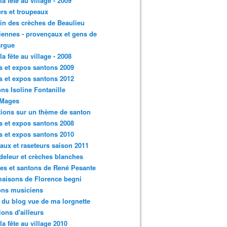
la fête au village - 2009
rs et troupeaux
n des crèches de Beaulieu
iennes - provençaux et gens de
rgue
la fête au village - 2008
s et expos santons 2009
s et expos santons 2012
ns Isoline Fontanille
 Mages
tions sur un thème de santon
s et expos santons 2008
s et expos santons 2010
aux et raseteurs saison 2011
eleur et crèches blanches
es et santons de René Pesante
aisons de Florence begni
ons musiciens
e du blog vue de ma lorgnette
tions d'ailleurs
 la fête au village 2010