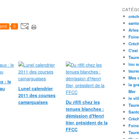
CATÉG
crèch
santo
post
0
Arles
Foire
Crèch
C'est
Taure
lou s
taure
Mes 
x : le
la gr
rau
Lunel calendrier
Mer
2011 des courses
le vil
camarguaises
Du rififi chez les
Taure
tenues blanches :
Santo
démission d'Henri
Crèch
Itier, président de la
Foire
FFCC
Taure