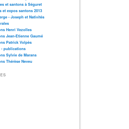
es et santons à Séguret
s et expos santons 2013
erge - Joseph et Nativités
rales
ns Henri Vezolles
ons Jean-Etienne Gaumé
ns Patrick Volpès
s - publications
ns Sylvie de Marans
ons Thérèse Neveu
VES