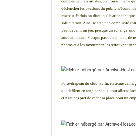
commes de vrais artistes, on croirait même qu'i
déclencher les ovations du public, s'économis
raseteur. Parfois on dirait qu'ils attendent que
sollicitation. Ainsi se crée une complicité en
peut devenir un jeu, presque un échange amour
aussi attachant. Presque pas de moments de re
photos et à les savourer en les retrouvant s
Porte-drapeau du club taurin, en tenue camargu
qui défilent en rang par deux pour aller saluer 
et n'est pas prêt de céder sa place pour un emp