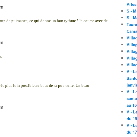
Arlés
S - M
S - M
coup de puissance, ce qui donne un bon rythme à la course avec de
Taure
Cama
Villa
Villa
Villa
s.
Villa
Villa
V - L
Santo
janvi
er le plus loin possible au bout de sa poursuite. Un beau
V - L
santo
au 16
V - L
du 19
V - L
du 17