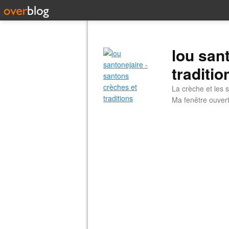
lou san
traditio
La crèche et les s
Ma fenêtre ouvert