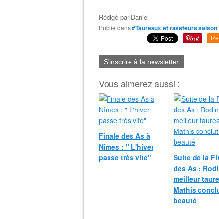
Rédigé par
Daniel
Publié dans
#Taureaux et raseteurs saison
Re
S'inscrire à la newsletter
Vous aimerez aussi :
Finale des As à
Nîmes : " L'hiver
passe très vite"
Suite de la Fi
des As : Rodi
meilleur taur
Mathis concl
beauté