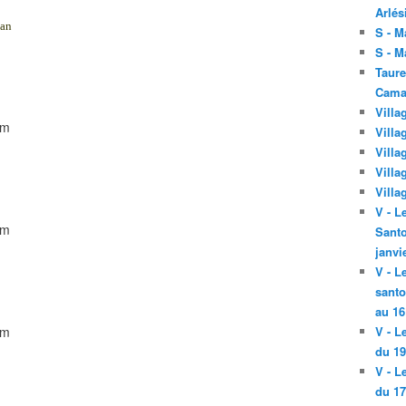
Arlés
dan
S - M
S - M
Taure
Cama
Villa
Villa
Villa
Villa
Villa
V - L
Santo
janvi
V - L
santo
au 16
V - L
du 19
V - L
du 17