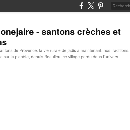
tonejaire - santons crèches et
ns
antons de Provence. la vie rurale de jadis à maintenant. nos traditions.
e sur la planète, depuis Beaulieu, ce village perdu dans l'univers.