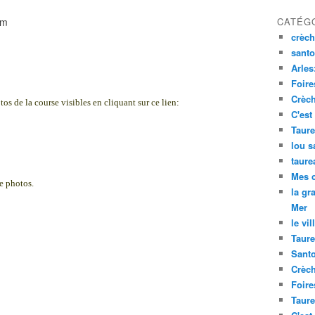
CATÉG
crèch
santo
Arles
Foire
Crèch
s de la course visibles en cliquant sur ce lien:
C'est
Taure
lou s
taure
Mes 
e photos.
la gr
Mer
le vil
Taure
Santo
Crèch
Foire
Taure