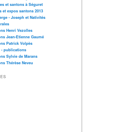
es et santons à Séguret
s et expos santons 2013
erge - Joseph et Nativités
rales
ns Henri Vezolles
ons Jean-Etienne Gaumé
ns Patrick Volpès
s - publications
ns Sylvie de Marans
ons Thérèse Neveu
VES