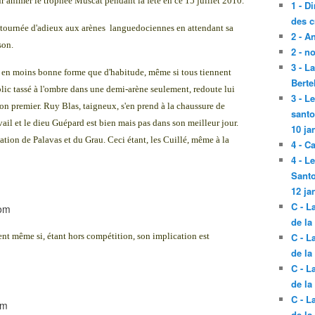
ur animer le trophée Muscat pendant la fëte en ce 15 juillet 2010.
1 - D
des c
sa tournée d'adieux aux arènes languedociennes en attendant sa
2 - A
son.
2 - n
3 - L
nt en moins bonne forme que d'habitude, même si tous tiennent
Berte
lic tassé à l'ombre dans une demi-arène seulement, redoute lui
3 - L
on premier. Ruy Blas, taigneux, s'en prend à la chaussure de
santo
il et le dieu Guépard est bien mais pas dans son meilleur jour.
10 ja
tation de Palavas et du Grau. Ceci étant, les Cuillé, même à la
4 - C
4 - L
Santo
12 ja
C - L
de la
sent même si, étant hors compétition, son implication est
C - L
de la
C - L
de la
C - L
de la