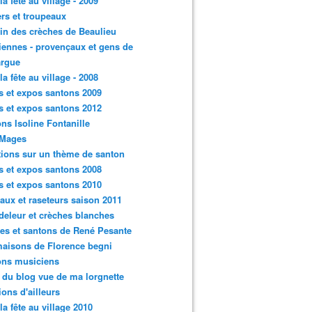
la fête au village - 2009
rs et troupeaux
n des crèches de Beaulieu
iennes - provençaux et gens de
rgue
la fête au village - 2008
s et expos santons 2009
s et expos santons 2012
ns Isoline Fontanille
 Mages
tions sur un thème de santon
s et expos santons 2008
s et expos santons 2010
aux et raseteurs saison 2011
eleur et crèches blanches
es et santons de René Pesante
aisons de Florence begni
ons musiciens
e du blog vue de ma lorgnette
tions d'ailleurs
 la fête au village 2010