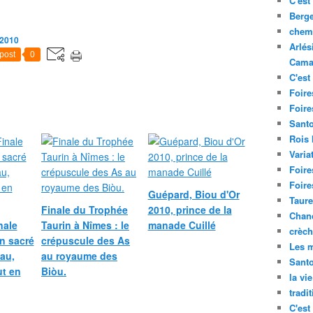
C'est 
Berge
chemi
 2010
Arlés
post
0
Cama
C'est 
Foire
Foire
Santo
Rois
Varia
Foire
Foire
Guépard, Biou d'Or
Taure
Finale du Trophée
2010, prince de la
Chand
nale
Taurin à Nîmes : le
manade Cuillé
crèch
n sacré
crépuscule des As
Les m
eau,
au royaume des
Sant
ut en
Biòu.
la vi
tradi
C'est