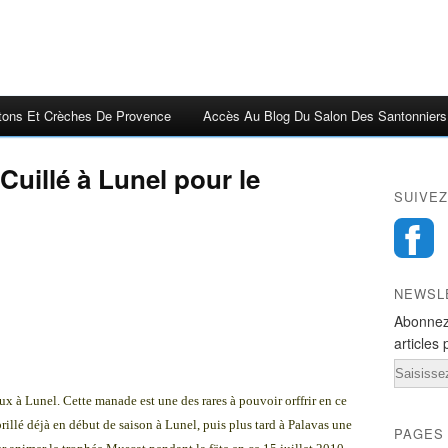
tons Et Crèches De Provence
Accès Au Blog Du Salon Des Santonniers
Cuillé à Lunel pour le
SUIVEZ
NEWSL
Abonnez
articles 
Email
ux à Lunel. Cette manade est une des rares à pouvoir orffrir en ce
llé déjà en début de saison à Lunel, puis plus tard à Palavas une
PAGES