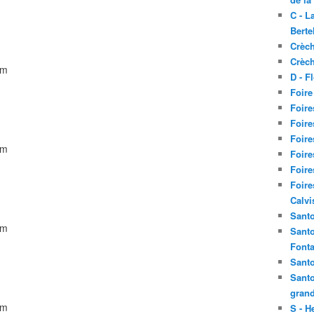
C - L
Berte
Crèch
Crèch
D - F
Foire
Foire
Foire
Foire
Foire
Foire
Foire
Calvi
Santo
Santo
Fonta
Santo
Santo
grand
S - H