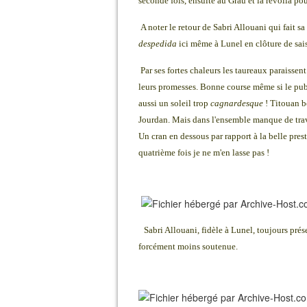
seconde fois, ensuite au Grau et la revoilà po
A noter le retour de Sabri Allouani qui fait 
despedida
ici même à Lunel en clôture de sai
Par ses fortes chaleurs les taureaux paraisse
leurs promesses. Bonne course même si le pub
aussi un soleil trop
cagnardesque
! Titouan b
Jourdan. Mais dans l'ensemble manque de trava
Un cran en dessous par rapport à la belle pres
quatrième fois je ne m'en lasse pas !
Sabri Allouani, fidèle à Lunel, toujours pré
forcément moins soutenue.