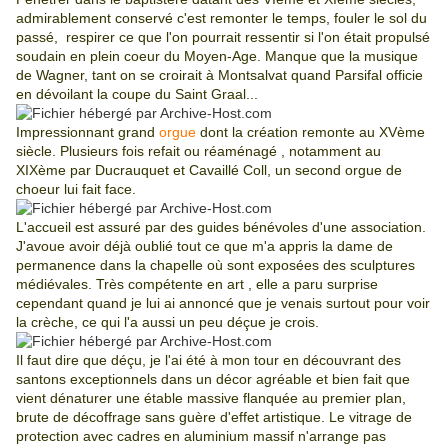
admirablement conservé c'est remonter le temps, fouler le sol du
passé, respirer ce que l'on pourrait ressentir si l'on était propulsé
soudain en plein coeur du Moyen-Age. Manque que la musique
de Wagner, tant on se croirait à Montsalvat quand Parsifal officie
en dévoilant la coupe du Saint Graal...
Impressionnant grand
orgue
dont la création remonte au XVème
siècle. Plusieurs fois refait ou réaménagé , notamment au
XIXème par Ducrauquet et Cavaillé Coll, un second orgue de
choeur lui fait face.
L'accueil est assuré par des guides bénévoles d'une association.
J'avoue avoir déjà oublié tout ce que m'a appris la dame de
permanence dans la chapelle où sont exposées des sculptures
médiévales. Très compétente en art , elle a paru surprise
cependant quand je lui ai annoncé que je venais surtout pour voir
la crèche, ce qui l'a aussi un peu déçue je crois.
Il faut dire que déçu, je l'ai été à mon tour en découvrant des
santons exceptionnels dans un décor agréable et bien fait que
vient dénaturer une étable massive flanquée au premier plan,
brute de décoffrage sans guère d'effet artistique. Le vitrage de
protection avec cadres en aluminium massif n'arrange pas