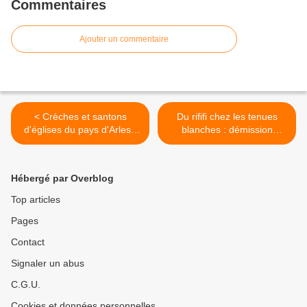
Commentaires
Ajouter un commentaire
< Crèches et santons
Du rififi chez les tenues
d'églises du pays d'Arles -
blanches : démission
Raphèle lès Arles
d'Henri Itier, président de la
FFCC >
Hébergé par Overblog
Top articles
Pages
Contact
Signaler un abus
C.G.U.
Cookies et données personnelles