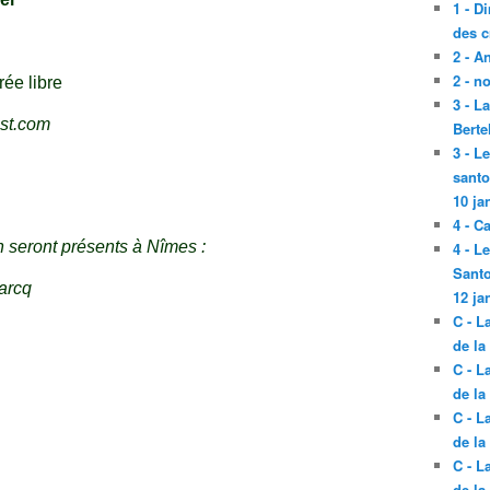
1 - D
des c
2 - A
2 - n
rée libre
3 - L
Berte
3 - L
santo
10 ja
4 - C
n seront présents à Nîmes :
4 - L
Santo
arcq
12 ja
C - L
de la
C - L
de la
C - L
de la
C - L
de la