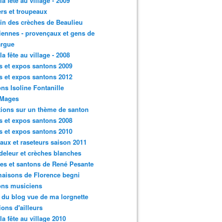
la fête au village - 2009
rs et troupeaux
n des crèches de Beaulieu
iennes - provençaux et gens de
rgue
la fête au village - 2008
s et expos santons 2009
s et expos santons 2012
ns Isoline Fontanille
 Mages
tions sur un thème de santon
s et expos santons 2008
s et expos santons 2010
aux et raseteurs saison 2011
eleur et crèches blanches
es et santons de René Pesante
aisons de Florence begni
ons musiciens
e du blog vue de ma lorgnette
tions d'ailleurs
 la fête au village 2010