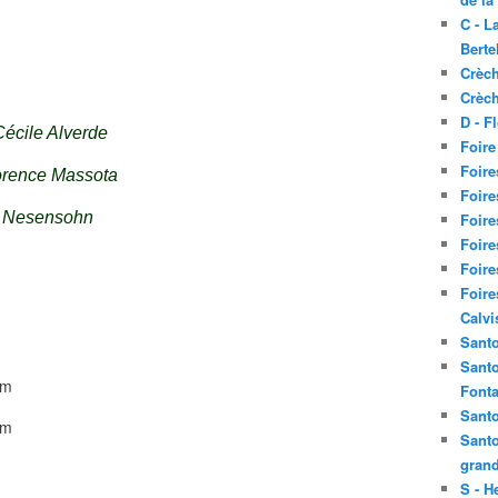
C - L
Berte
Crèch
Crèch
D - F
Cécile Alverde
Foire
Foire
orence Massota
Foire
e Nesensohn
Foire
Foire
Foire
Foire
Calvi
Santo
Santo
Fonta
Santo
Santo
grand
S - H