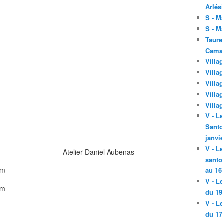
Arlés
S - M
S - M
Taure
Cama
Villa
Villa
Villa
Villa
Villa
V - L
Santo
janvi
V - L
Atelier Daniel Aubenas
santo
au 16
V - L
du 19
V - L
la terre
du 17