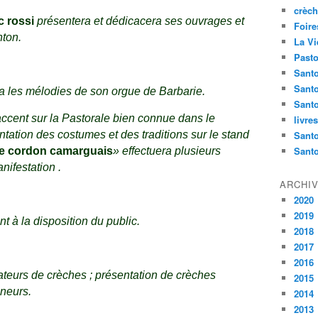
crèch
c rossi
présentera et dédicacera ses ouvrages et
Foire
nton.
La Vi
Pasto
Santo
Sant
a les mélodies de son orgue de Barbarie.
Santo
’accent sur la Pastorale bien connue dans le
livre
ation des costumes et des traditions sur le stand
Santo
Sant
e cordon camarguais
» effectuera plusieurs
nifestation .
ARCHI
2020
2019
nt à la disposition du public.
2018
2017
2016
ateurs de crèches ; présentation de crèches
2015
nneurs.
2014
2013