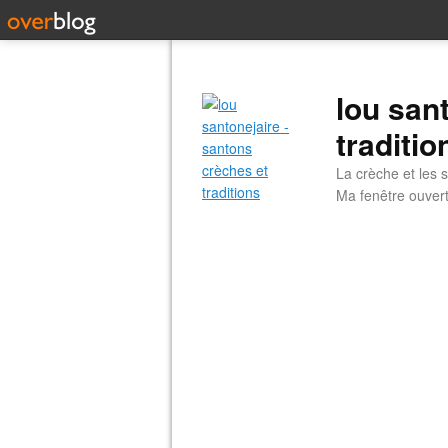
lou san
traditio
La crèche et les s
Ma fenêtre ouvert