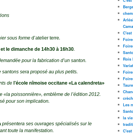
C'est 
Berge
chemi
tions
Arlés
Cama
C'est 
ier sous forme
d’atelier terre
.
Foire
Foire
et le dimanche de 14h30 à 16h30
.
Santo
Rois
demandée pour la fabrication d’un santon.
Varia
 santons sera proposé au plus petits.
Foire
Foire
nts de
l’école nîmoise occitane «La calendreta»
Taure
Chand
 de «la poissonnière», emblème de l’édition 2012.
crèch
é pour son implication.
Les m
Sant
la vi
a
présentera ses ouvrages spécialisés sur le
tradi
nt toute la manifestation.
C'est