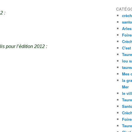
CATÉG
2 :
crèch
santo
Arles
Foire
Crèch
is pour l’édition 2012 :
C'est
Taure
lou s
taure
Mes 
la gr
Mer
le vil
Taure
Santo
Crèch
Foire
Taure