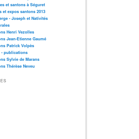
es et santons à Séguret
s et expos santons 2013
erge - Joseph et Nativités
rales
ns Henri Vezolles
ons Jean-Etienne Gaumé
ns Patrick Volpès
s - publications
ns Sylvie de Marans
ons Thérèse Neveu
VES