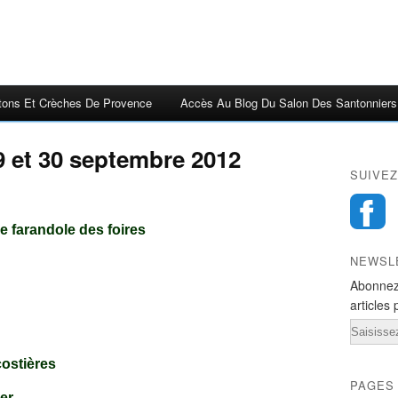
tons Et Crèches De Provence
Accès Au Blog Du Salon Des Santonniers
 et 30 septembre 2012
SUIVEZ
e farandole des foires
NEWSL
Abonnez
articles 
Email
costières
PAGES
ier