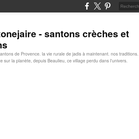
tonejaire - santons crèches et
ns
antons de Provence. la vie rurale de jadis à maintenant. nos traditions.
e sur la planète, depuis Beaulieu, ce village perdu dans l'univers.