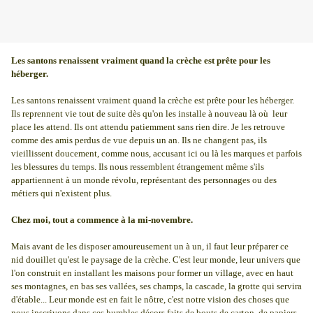
Les santons renaissent
vraiment quand la crèche est prête pour les
héberger.
Les santons renaissent vraiment quand la crèche est prête pour les héberger.
Ils reprennent vie tout de suite dès qu'on les installe à nouveau là où leur
place les attend. Ils ont attendu patiemment sans rien dire. Je les retrouve
comme des amis perdus de vue depuis un an. Ils ne changent pas, ils
vieillissent doucement, comme nous, accusant ici ou là les marques et parfois
les blessures du temps. Ils nous ressemblent étrangement même s'ils
appartiennent à un monde révolu, représentant des personnages ou des
métiers qui n'existent plus.
Chez moi, tout a commence à la mi-novembre.
Mais avant de les disposer amoureusement un à un, il faut leur préparer ce
nid douillet qu'est le paysage de la crèche. C'est leur monde, leur univers que
l'on construit en installant les maisons pour former un village, avec en haut
ses montagnes, en bas ses vallées, ses champs, la cascade, la grotte qui servira
d'étable... Leur monde est en fait le nôtre, c'est notre vision des choses que
nous inscrivons dans ces humbles décors faits de bouts de carton, de papiers