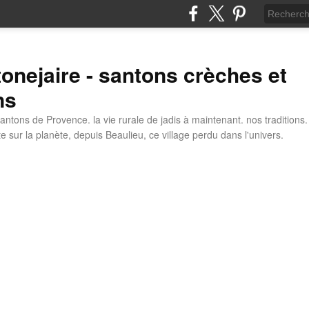
tonejaire - santons crèches et
ns
antons de Provence. la vie rurale de jadis à maintenant. nos traditions.
e sur la planète, depuis Beaulieu, ce village perdu dans l'univers.