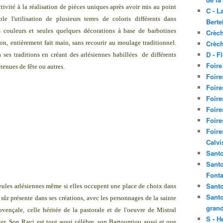
tivité à la réalisation de pièces uniques après avoir mis au point
C - L
e l'utilisation de plusieurs terres de coloris différents dans
Berte
s couleurs et seules quelques décorations à base de barbotines
Crèch
n, entièrement fait main, sans recourir au moulage traditionnel.
Crèch
D - F
ses traditions en créant des arlésiennes habillées de différents
Foire
tenues de fête ou autres.
Foire
Foire
Foire
Foire
Foire
Foire
Calvi
Santo
Santo
Fonta
Santo
seules arlésiennes même si elles occupent une place de choix dans
Santo
n sûr présente dans ses créations, avec les personnages de la sainte
grand
ovençale, celle héritée de la pastorale et de l'oeuvre de Mistral
S - H
er. Son Ravi est tout aussi célèbre, son Bartoumiou aussi et que