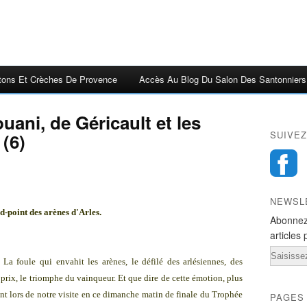
tons Et Crèches De Provence
Accès Au Blog Du Salon Des Santonniers
ouani, de Géricault et les
SUIVEZ
 (6)
NEWSL
ond-point des arènes d'Arles.
Abonnez
articles 
Email
La foule qui envahit les arènes, le défilé des arlésiennes, des
s prix, le triomphe du vainqueur. Et que dire de cette émotion, plus
nt lors de notre visite en ce dimanche matin de finale du Trophée
PAGES