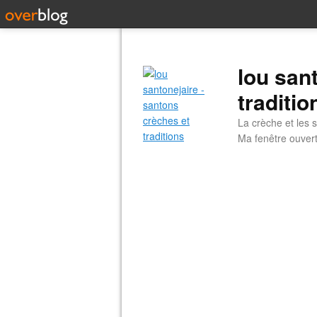
lou san
traditio
La crèche et les s
Ma fenêtre ouvert