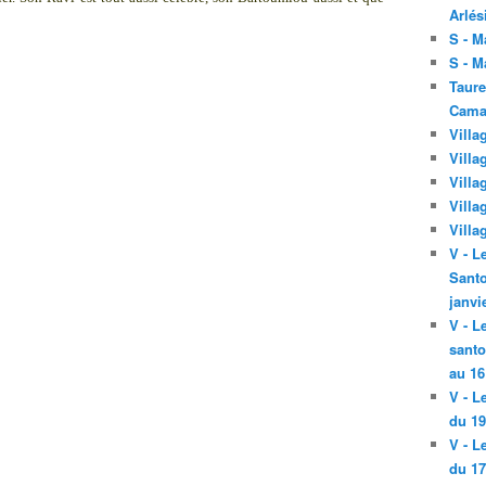
Arlés
S - M
S - M
Taure
Cama
Villa
Villa
Villa
Villa
Villa
V - L
Santo
janvi
V - L
santo
au 16
V - L
du 19
V - L
du 17