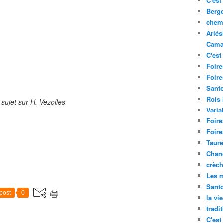
C'est 
Berge
chemi
Arlés
Cama
C'est 
Foire
Foire
Santo
Rois
sujet sur H. Vezolles
Varia
Foire
Foire
Taure
Chand
crèch
Les m
Sant
post
0
la vi
tradi
C'est