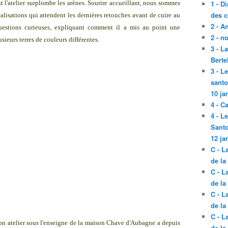
t l'atelier surplombe les arènes. Sourire accueillant, nous sommes
1 - D
des c
éalisations qui attendent les dernières retouches avant de cuire au
2 - A
estions curieuses, expliquant comment il a mis au point une
2 - n
sieurs terres de couleurs différentes.
3 - L
Berte
3 - L
santo
10 ja
4 - C
4 - L
Santo
12 ja
C - L
de la
C - L
de la
C - L
de la
C - L
on atelier sous l'enseigne de la maison Chave d'Aubagne a depuis
de la