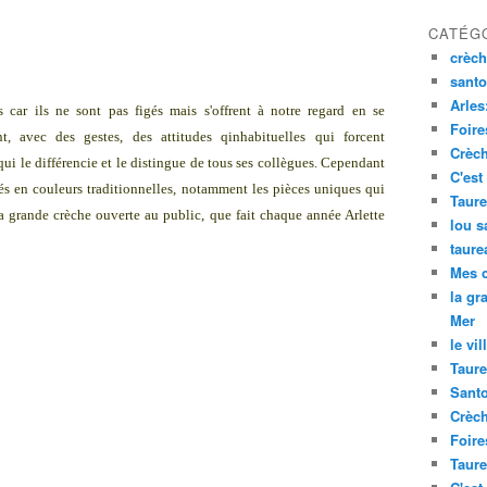
CATÉG
crèch
santo
Arles
s car ils ne sont pas figés mais s'offrent à notre regard en se
Foire
, avec des gestes, des attitudes qinhabituelles qui forcent
Crèch
qui le différencie et le distingue de tous ses collègues. Cependant
C'est
és en couleurs traditionnelles, notamment les pièces uniques qui
Taure
la grande crèche ouverte au public, que fait chaque année Arlette
lou s
taure
Mes 
la gr
Mer
le vil
Taure
Santo
Crèch
Foire
Taure