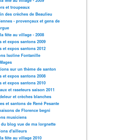
la fête au village - 2009
rs et troupeaux
n des crèches de Beaulieu
iennes - provençaux et gens de
rgue
la fête au village - 2008
s et expos santons 2009
s et expos santons 2012
ns Isoline Fontanille
 Mages
tions sur un thème de santon
s et expos santons 2008
s et expos santons 2010
aux et raseteurs saison 2011
eleur et crèches blanches
es et santons de René Pesante
aisons de Florence begni
ons musiciens
e du blog vue de ma lorgnette
tions d'ailleurs
 la fête au village 2010