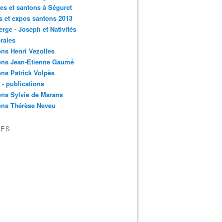
es et santons à Séguret
s et expos santons 2013
erge - Joseph et Nativités
rales
ns Henri Vezolles
ons Jean-Etienne Gaumé
ns Patrick Volpès
s - publications
ns Sylvie de Marans
ons Thérèse Neveu
VES