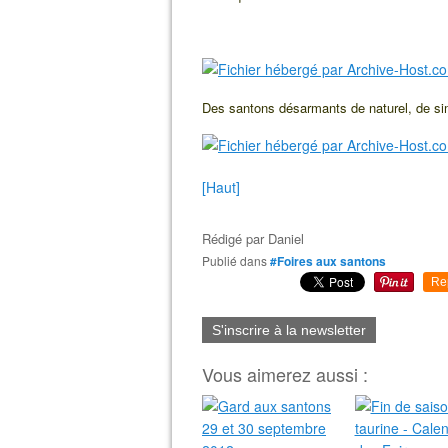
Des santons désarmants de naturel, de sim
[Haut]
Rédigé par
Daniel
Publié dans
#Foires aux santons
Re
S'inscrire à la newsletter
Vous aimerez aussi :