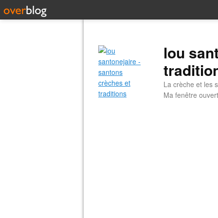
lou san
traditio
La crèche et les s
Ma fenêtre ouvert