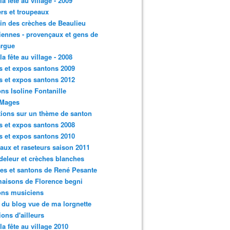
la fête au village - 2009
rs et troupeaux
n des crèches de Beaulieu
iennes - provençaux et gens de
rgue
la fête au village - 2008
s et expos santons 2009
s et expos santons 2012
ns Isoline Fontanille
 Mages
tions sur un thème de santon
s et expos santons 2008
s et expos santons 2010
aux et raseteurs saison 2011
eleur et crèches blanches
es et santons de René Pesante
aisons de Florence begni
ons musiciens
e du blog vue de ma lorgnette
tions d'ailleurs
 la fête au village 2010