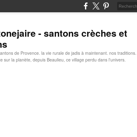
tonejaire - santons crèches et
ns
antons de Provence. la vie rurale de jadis à maintenant. nos traditions.
e sur la planète, depuis Beaulieu, ce village perdu dans l'univers.