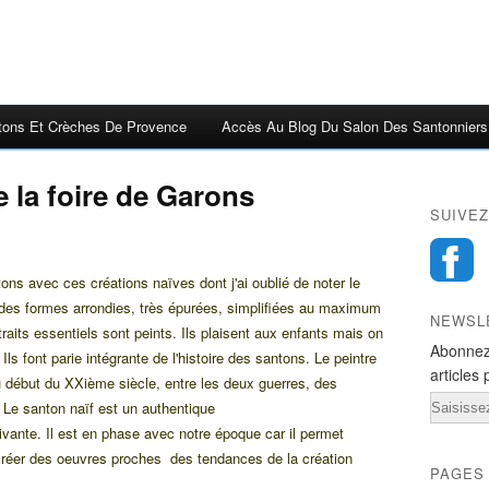
tons Et Crèches De Provence
Accès Au Blog Du Salon Des Santonniers
 la foire de Garons
SUIVEZ
ons avec ces créations naïves dont j'ai oublié de noter le
 des formes arrondies, très épurées, simplifiées au maximum
NEWSL
raits essentiels sont peints. Ils plaisent aux enfants mais on
Abonnez
 Ils font parie intégrante de l'histoire des santons. Le peintre
articles 
 au début du XXième siècle, entre les deux guerres, des
Email
 Le santon naïf est un authentique
vivante. Il est en phase avec notre époque car il permet
créer des oeuvres proches des tendances de la création
PAGES