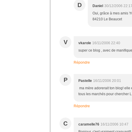
D
Daniel
30/12/2006 22:1
Oui, grâce à mes amis Yve
84210 Le Beaucet
V
vkarole
16/11/2006 22:40
super ce blog , avec de manifiqu
Répondre
P
Pastelle
16/11/2006 20:01
ma mère adorerait ton blog! elle e
tous les marchés pour chercher LE
Répondre
C
caramelle76
16/11/2006 10:47
Bonjour, c'est vraiment craquant!! 