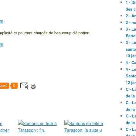
1 - D
des c
2 - A
2 - n
3 - L
plicité et pourtant chargés de beaucoup d'émotion.
Berte
3 - L
santo
10 ja
4 - C
4 - L
Santo
12 ja
post
0
C - L
de la
C - L
de la
C - L
de la
C - L
de la