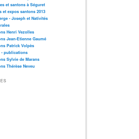
es et santons à Séguret
s et expos santons 2013
erge - Joseph et Nativités
rales
ns Henri Vezolles
ons Jean-Etienne Gaumé
ns Patrick Volpès
s - publications
ns Sylvie de Marans
ons Thérèse Neveu
VES