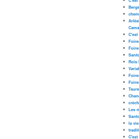
C'est 
Berge
chemi
Arlés
Cama
C'est 
Foire
Foire
Santo
Rois
Varia
Foire
Foire
Taure
Chand
crèch
Les m
Sant
la vi
tradi
C'est