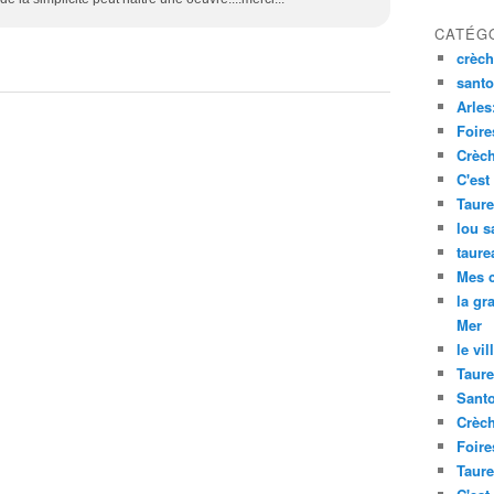
CATÉG
crèch
santo
Arles
Foire
Crèch
C'est
Taure
lou s
taure
Mes 
la gr
Mer
le vil
Taure
Santo
Crèch
Foire
Taure