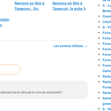
Santons en fête à
Santons en fête à
C - L
Tarascon : fin.
Tarascon, la suite 3
Berte
Crèch
ndrier
Crèch
ux
D - F
Foire
Foire
Foire
Les santons d'Eliane... »
Foire
Foire
Foire
Foire
Calvi
Santo
Santo
Fonta
Santo
nalement as-tu retrouvé le nom du santonnier?
Santo
grand
S - H