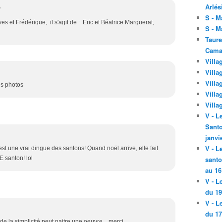
Arlés
7
S - M
s et Frédérique, il s'agit de : Eric et Béatrice Marguerat,
S - M
Taure
Cama
Villa
Villa
Villa
es photos
Villa
Villa
V - L
Santo
janvi
V - L
st une vrai dingue des santons! Quand noël arrive, elle fait
 santon! lol
santo
au 16
V - L
du 19
V - L
du 17
de la simplicité peut naitre une oeuvre....merci...