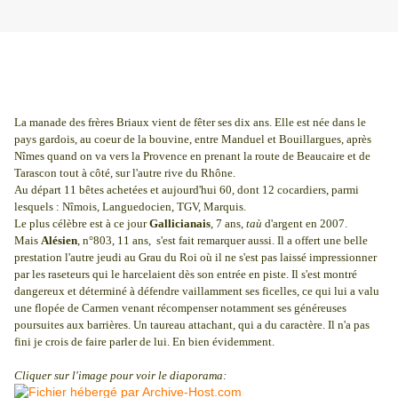
La manade des frères Briaux vient de fêter ses dix ans. Elle est née dans le
pays gardois, au coeur de la bouvine, entre Manduel et Bouillargues, après
Nîmes quand on va vers la Provence en prenant la route de Beaucaire et de
Tarascon tout à côté, sur l'autre rive du Rhône.
Au départ 11 bêtes achetées et aujourd'hui 60, dont 12 cocardiers, parmi
lesquels : Nîmois, Languedocien, TGV, Marquis.
Le plus célèbre est à ce jour
Gallicianais
, 7 ans,
taù
d'argent en 2007.
Mais
Alésien
, n°803, 11 ans, s'est fait remarquer aussi. Il a offert une belle
prestation l'autre jeudi au Grau du Roi où il ne s'est pas laissé impressionner
par les raseteurs qui le harcelaient dès son entrée en piste. Il s'est montré
dangereux et déterminé à défendre vaillamment ses ficelles, ce qui lui a valu
une flopée de Carmen venant récompenser notamment ses généreuses
poursuites aux barrières. Un taureau attachant, qui a du caractère. Il n'a pas
fini je crois de faire parler de lui. En bien évidemment.
Cliquer sur l'image pour voir le diaporama: