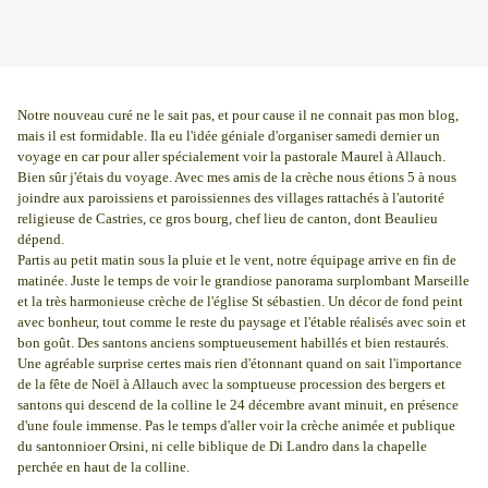
Notre nouveau curé ne le sait pas, et pour cause il ne connait pas mon blog,
mais il est formidable. Ila eu l'idée géniale d'organiser samedi dernier un
voyage en car pour aller spécialement voir la pastorale Maurel à Allauch.
Bien sûr j'étais du voyage. Avec mes amis de la crèche nous étions 5 à nous
joindre aux paroissiens et paroissiennes des villages rattachés à l'autorité
religieuse de Castries, ce gros bourg, chef lieu de canton, dont Beaulieu
dépend.
Partis au petit matin sous la pluie et le vent, notre équipage arrive en fin de
matinée. Juste le temps de voir le grandiose panorama surplombant Marseille
et la très harmonieuse crèche de l'église St sébastien. Un décor de fond peint
avec bonheur, tout comme le reste du paysage et l'étable réalisés avec soin et
bon goût. Des santons anciens somptueusement habillés et bien restaurés.
Une agréable surprise certes mais rien d'étonnant quand on sait l'importance
de la fête de Noël à Allauch avec la somptueuse procession des bergers et
santons qui descend de la colline le 24 décembre avant minuit, en présence
d'une foule immense. Pas le temps d'aller voir la crèche animée et publique
du santonnioer Orsini, ni celle biblique de Di Landro dans la chapelle
perchée en haut de la colline.