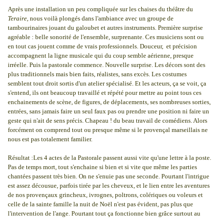
Après une installation un peu compliquée sur les chaises du théâtre du
Teraire
, nous voilà plongés dans l'ambiance avec un groupe de
tambourinaires jouant du galoubet et autres instruments. Première surprise
agréable : belle sonorité de l'ensemble, surprenante. Ces musiciens sont ou
en tout cas jouent comme de vrais professionnels. Douceur, et précision
accompagnent la ligne musicale qui du coup semble aérienne, presque
irréelle. Puis la pastorale commence. Nouvelle surprise. Les décors sont des
plus traditionnels mais bien faits, réalistes, sans excès. Les costumes
semblent tout droit sortis d'un atelier spécialisé. Et les acteurs, ça se voit, ça
s'entend, ils ont beaucoup travaillé et répété pour mettre au point tous ces
enchainements de scène, de figures, de déplacements, ses nombreuses sorties,
entrées, sans jamais faire un seul faux pas ou prendre une position ni faire un
geste qui n'ait de sens précis. Chapeau ! du beau travail de comédiens. Alors
forcément on comprend tout ou presque même si le provençal marseillais ne
nous est pas totalement familier.
Résultat :Les 4 actes de la Pastorale passent aussi vite qu'une lettre à la poste.
Pas de temps mort, tout s'enchaine si bien et si vite que même les parties
chantées passent très bien. On ne s'enuie pas une seconde. Pourtant l'intrigue
est assez décousue, parfois tirée par les cheveux, et le lien entre les aventures
de nos provençaux grincheux, ivrognes, poltrons, colériques ou voleurs et
celle de la sainte famille la nuit de Noël n'est pas évident, pas plus que
l'intervention de l'ange. Pourtant tout ça fonctionne bien grâce surtout au