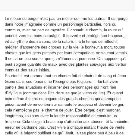
Le métier de berger n'est pas un métier comme les autres. Il est perçu
dans notre imaginaire comme un personnage particulier, hors du
commun, avec sa part de mystère. Il connaît le chemin, la route qui
conduit vers les bons paturâges. Il surveille et protège son troupeau, il
vit au rythme des saisons, de la nature. Il a le temps de réfléchir,
méditer, d'apprendre des choses sur la vie, le bonheur,la mort, toutes
choses que les gens pressés par leurs occupations ne sauront jamais.
Il serait un peu sorcier que ça n'étonnerait personne. On suppose qu'il
peut soigner quantité de maux avec des plantes sauvages aux vertus
connues des seuls initiés.
Pourtant il est comme tout un chacun fait de chair et de sang et Jean
Giono dans ses romans ne l'épargne pas toujours. Il lui fait vivre
parfois des situations et incarner des personnages qui n'ont rien
d'idyllique (comme dans l'iris de suse que je viens de lire). Et quand
bien même il serait ce brigand des grands chemins qui a croupi en
prison avant de rencontrer sur sa route le troupeau et devenir berger,
cela n'empêche pas le charme de jouer. Etre berger, c'est marcher,
longtemps, toujours avec la lourde responsabilité de conduire un
troupeau. Cela oblige à beaucoup d'attention aux choses, et la moindre
erreur ne pardonne pas. C'est vivre à chaque instant l'heure de vérité,
celle où le brigand oubliant ce qu'il était, laisse place peu à peu à ce