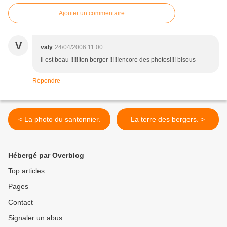
Ajouter un commentaire
V
valy
24/04/2006 11:00
il est beau !!!!!!ton berger !!!!!!encore des photos!!!! bisous
Répondre
< La photo du santonnier.
La terre des bergers. >
Hébergé par Overblog
Top articles
Pages
Contact
Signaler un abus