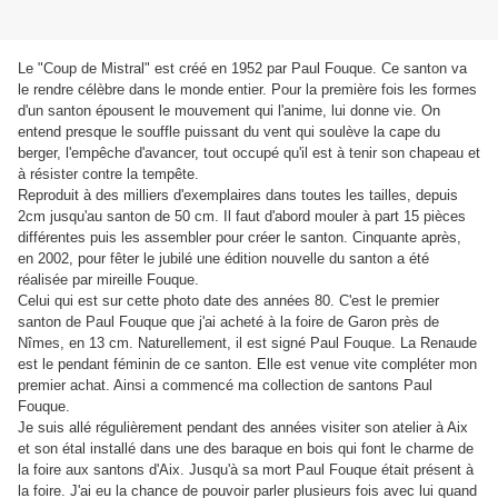
Le "Coup de Mistral" est créé en 1952 par Paul Fouque. Ce santon va
le rendre célèbre dans le monde entier. Pour la première fois les formes
d'un santon épousent le mouvement qui l'anime, lui donne vie. On
entend presque le souffle puissant du vent qui soulève la cape du
berger, l'empêche d'avancer, tout occupé qu'il est à tenir son chapeau et
à résister contre la tempête.
Reproduit à des milliers d'exemplaires dans toutes les tailles, depuis
2cm jusqu'au santon de 50 cm. Il faut d'abord mouler à part 15 pièces
différentes puis les assembler pour créer le santon. Cinquante après,
en 2002, pour fêter le jubilé une édition nouvelle du santon a été
réalisée par mireille Fouque.
Celui qui est sur cette photo date des années 80. C'est le premier
santon de Paul Fouque que j'ai acheté à la foire de Garon près de
Nîmes, en 13 cm. Naturellement, il est signé Paul Fouque. La Renaude
est le pendant féminin de ce santon. Elle est venue vite compléter mon
premier achat. Ainsi a commencé ma collection de santons Paul
Fouque.
Je suis allé régulièrement pendant des années visiter son atelier à Aix
et son étal installé dans une des baraque en bois qui font le charme de
la foire aux santons d'Aix. Jusqu'à sa mort Paul Fouque était présent à
la foire. J'ai eu la chance de pouvoir parler plusieurs fois avec lui quand