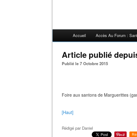
Accueil
Accès Au Forum : San
Article publié depu
Publié le 7 Octobre 2015
Foire aux santons de Marguerittes (gar
[Haut]
Rédigé par
Daniel
Re