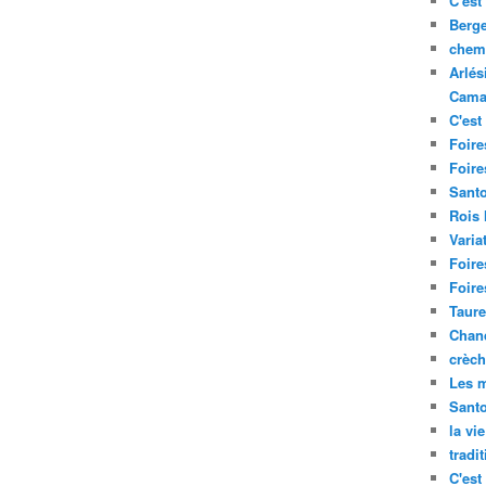
C'est 
Berge
chemi
Arlés
Cama
C'est 
Foire
Foire
Santo
Rois
Varia
Foire
Foire
Taure
Chand
crèch
Les m
Sant
la vi
tradi
C'est