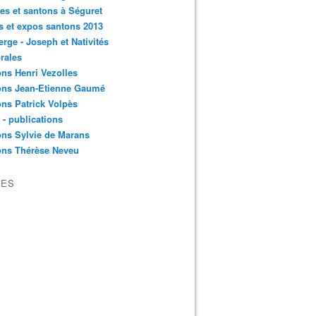
es et santons à Séguret
s et expos santons 2013
erge - Joseph et Nativités
rales
ns Henri Vezolles
ons Jean-Etienne Gaumé
ns Patrick Volpès
s - publications
ns Sylvie de Marans
ons Thérèse Neveu
VES