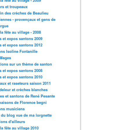
la fête au village - 2009
rs et troupeaux
n des crèches de Beaulieu
iennes - provençaux et gens de
rgue
la fête au village - 2008
s et expos santons 2009
s et expos santons 2012
ns Isoline Fontanille
 Mages
tions sur un thème de santon
s et expos santons 2008
s et expos santons 2010
aux et raseteurs saison 2011
eleur et crèches blanches
es et santons de René Pesante
aisons de Florence begni
ons musiciens
e du blog vue de ma lorgnette
tions d'ailleurs
 la fête au village 2010