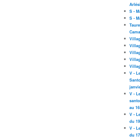
Arlés
S - M
S - M
Taure
Cama
Villa
Villa
Villa
Villa
Villa
V - L
Santo
janvi
V - L
santo
au 16
V - L
du 19
V - L
du 17