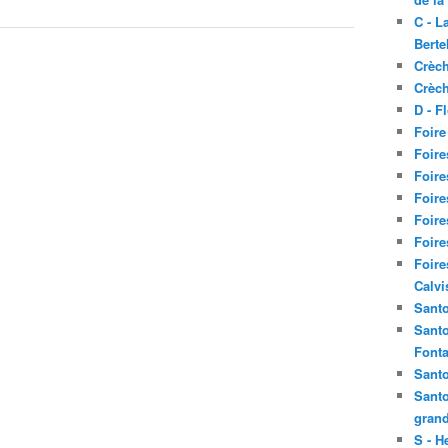
C - L
Berte
Crèch
Crèch
D - F
Foire
Foire
Foire
Foire
Foire
Foire
Foire
Calvi
Santo
Santo
Fonta
Santo
Santo
grand
S - H