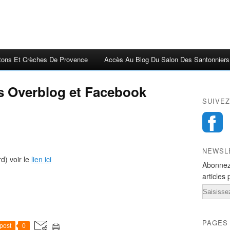
tons Et Crèches De Provence
Accès Au Blog Du Salon Des Santonniers
is Overblog et Facebook
SUIVEZ
NEWSL
d) voir le
lien ici
Abonnez
articles 
Email
PAGES
post
0