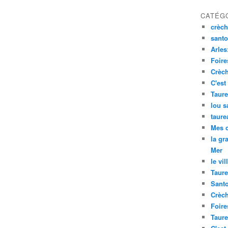
CATÉG
crèch
santo
Arles
Foire
Crèch
C'est
Taure
lou s
taure
Mes 
la gr
Mer
le vil
Taure
Santo
Crèch
Foire
Taure