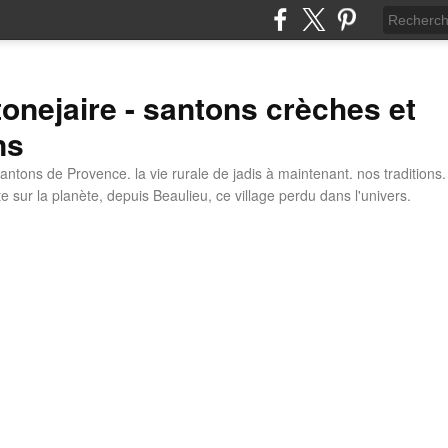
tonejaire - santons crèches et
ns
antons de Provence. la vie rurale de jadis à maintenant. nos traditions.
e sur la planète, depuis Beaulieu, ce village perdu dans l'univers.