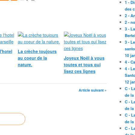
1 - D
des c
2 - A
2 - n
3 - L
Berte
3 - L
santo
l'hotel
La crèche toujours
10 ja
au coeur de la
Joyeux Noël à vous
4 - C
nature.
toutes et tous qui
4 - L
lisez ces lignes
Santo
12 ja
C - L
Article suivant »
de la
C - L
de la
C - L
de la
C - L
de la