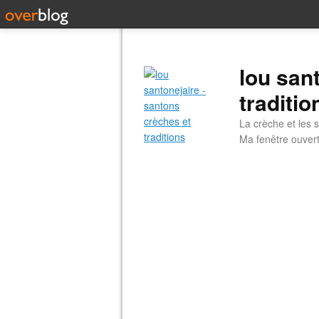
lou san
traditio
La crèche et les s
Ma fenêtre ouvert